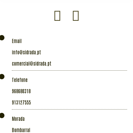
Instagram
Facebook
Email
info@sidrada.pt
comercial@sidrada.pt
Telefone
968680318
913127555
Morada
Bombarral