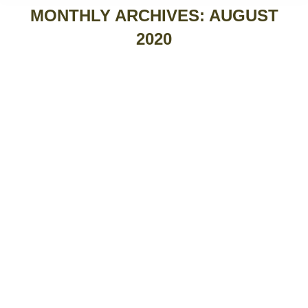
MONTHLY ARCHIVES:
AUGUST
2020
Sidrada promove oferta
turística no Oeste | Provas
de sidras e espumantes no
Pomar
Imprensa
30 August, 2020